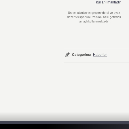
Üretim alanlarının girişlerinde el ve ayak
dezenfeksiyonunu zorunlu hale getirmek
amaçlı kullanılmaktadır
Categories:
Haberler