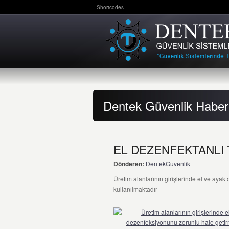
Shortcodes
Dentek Güvenlik Haber
EL DEZENFEKTANLI 
Dönderen:
DentekGuvenlik
Üretim alanlarının girişlerinde el ve aya
kullanılmaktadır